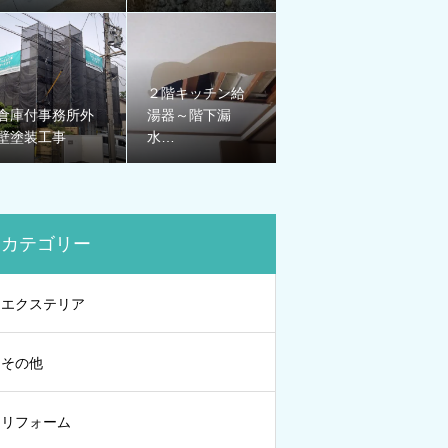
２階キッチン給
倉庫付事務所外
湯器～階下漏
壁塗装工事
水…
カテゴリー
エクステリア
その他
リフォーム