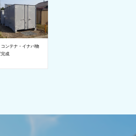
ｆコンテナ・イナバ物
置完成