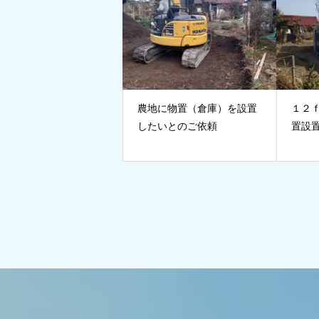
農地に物置（倉庫）を設置
１２
したいとのご依頼
置設