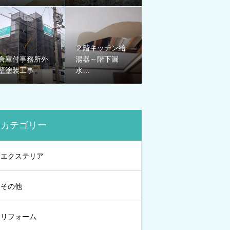
２階キッチン給
倉庫付事務所外
湯器～階下漏
壁塗装工事
水…
カテゴリー
エクステリア
その他
リフォーム